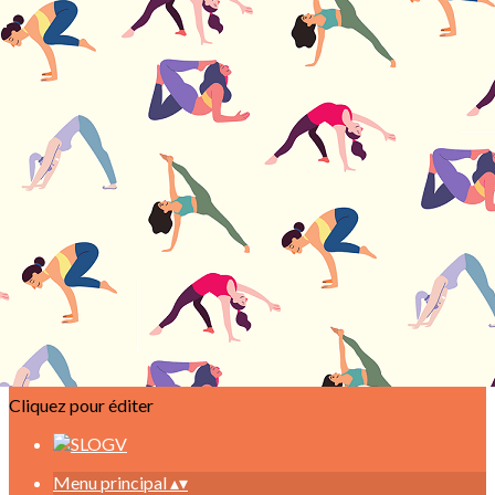
Exporter les lignes sélectionnées
Exporter toutes les colonnes
Exporter uniquement les colonnes affichées
Menu
<
>
Accueil
Actualités
Tarifs
Cours et Planning
Adhésion Adulte
Adhésion Gym renfo Senior Debout
Contact
Ajoutez un logo, un bouton, des réseaux sociaux
Cliquez pour éditer
Menu principal
▴
▾